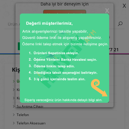
Daha iyi bir deneyim için
X
X
Uygulamada Aç 📲
Çağrı Merkezi
0850 309 77 21
Kişisel Bakım
Üst Kategoriye Dön
Kişisel Bakım
Küçük Ev Aletleri
Su Arıtma Cihazı
Telefon
Telefon Aksesuarı