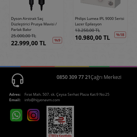
Dyson Airstrait Saç
Philips Lumea IPL 9000 Serisi
Düzleştirici Prusya Mavisi /
Lazer Epilasyon
Parlak Bakır
13.250,00 TL
%18
25.000,00 TL
10.980,00 TL
%9
22.999,00 TL
0850 309 77 21
Çağrı Merkezi
Adres:
Fırat Mah. 507. sk. Çeysa Serhat Plaza Kat:9 No:25
Email:
info@hijyenavm.com