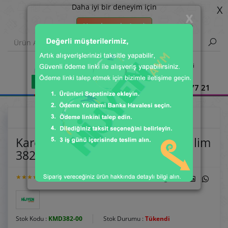
Daha iyi bir deneyim için
X
X
Uygulamada Aç 📲
Çağrı Merkezi
0850 309 77 21
Kare Mermer Desenli Dokuma Kilim
382-00
★★★★★
Stok Kodu :
KMD382-00
Stok Durumu :
Tükendi