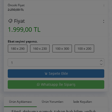
Önceki Fiyat
:
2.250,00 TL
Fiyat
:
1.999,00 TL
Ebat seçimi yapınız.
180 x 290
160 x 230
100 x 300
100 x 200
Sepete Ekle
Whatsapp İle Sipariş
Ürün Açıklaması
Ürün Yorumları
İade Koşulları
Şönil, dokuma pamuk, taban halı kilim, yolluk,