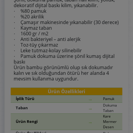
dekoratif dijital baskı kilim, yıkanabilir.
%80 pamuk
·
%20 akrilik
·
Çamaşır makinesinde yıkanabilir (30 derece)
·
Kaymaz taban
·
1600 gr / m2
·
Anti bakteriyel – anti alerjik
·
Toz-tüy çıkarmaz
·
Leke tutmaz-kolay silinebilir
·
Pamuk dokuma üzerine şönil kumaş dijital
·
baskı
Ürün bambu görünümlü olup sık dokumadır
kalın ve sık olduğundan ötürü her alanda 4
mevsim kullanıma uygundur.
Ürün Özellikleri
→
İplik Türü
Pamuk
Dokuma
→
Taban
Taban
Kare
→
Ürün Rengi
Mermer
Desen