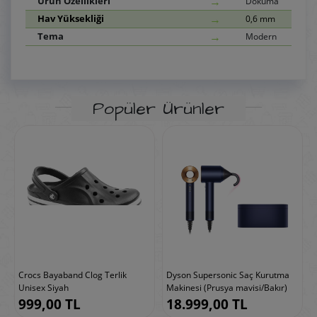
→
Ürün Özellikleri
Dokuma
→
Hav Yüksekliği
0,6 mm
→
Tema
Modern
Popüler Ürünler
4
Crocs Bayaband Clog Terlik
Dyson Supersonic Saç Kurutma
Unisex Siyah
Makinesi (Prusya mavisi/Bakır)
999,00 TL
18.999,00 TL